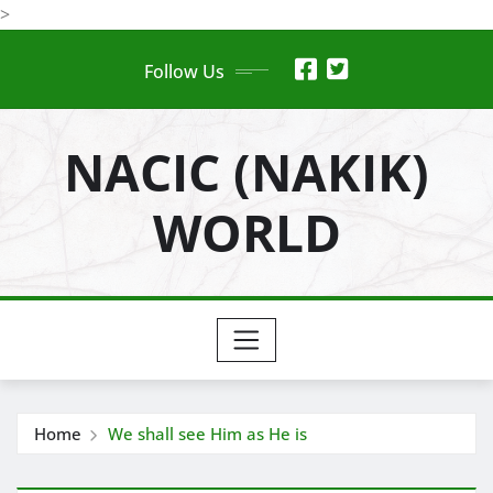
Skip
>
to
Follow Us
content
NACIC (NAKIK)
WORLD
Home
We shall see Him as He is