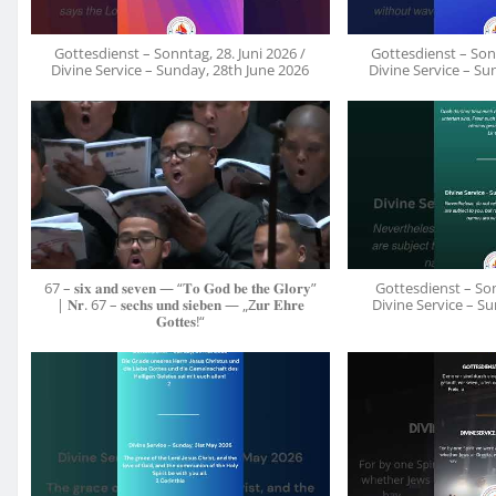
Gottesdienst – Sonntag, 28. Juni 2026 /
Gottesdienst – Sonn
Divine Service – Sunday, 28th June 2026
Divine Service – Su
67 – 𝐬𝐢𝐱 𝐚𝐧𝐝 𝐬𝐞𝐯𝐞𝐧 — “𝐓𝐨 𝐆𝐨𝐝 𝐛𝐞 𝐭𝐡𝐞 𝐆𝐥𝐨𝐫𝐲”
Gottesdienst – Son
| 𝐍𝐫. 67 – 𝐬𝐞𝐜𝐡𝐬 𝐮𝐧𝐝 𝐬𝐢𝐞𝐛𝐞𝐧 — „Z𝐮𝐫 𝐄𝐡𝐫𝐞
Divine Service – S
𝐆𝐨𝐭𝐭𝐞𝐬!“