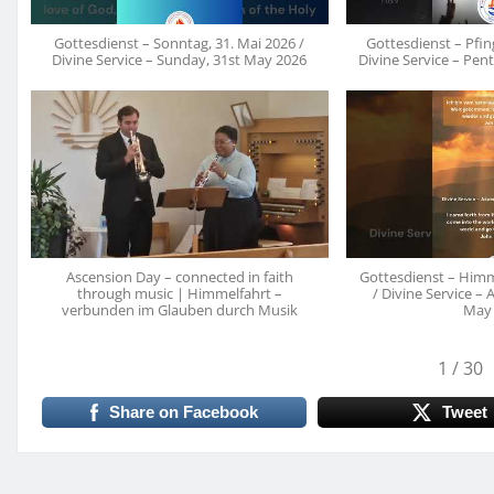
Gottesdienst – Sonntag, 31. Mai 2026 /
Gottesdienst – Pfin
Divine Service – Sunday, 31st May 2026
Divine Service – Pen
Ascension Day – connected in faith
Gottesdienst – Himm
through music | Himmelfahrt –
/ Divine Service –
verbunden im Glauben durch Musik
May
1
/
30
Share on Facebook
Tweet