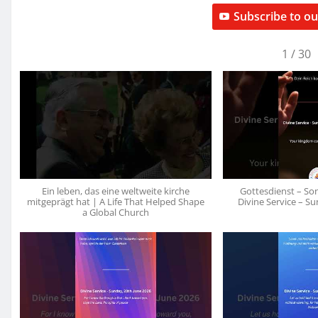
Subscribe to o
1
/
30
Ein leben, das eine weltweite kirche
Gottesdienst – Sonn
mitgeprägt hat | A Life That Helped Shape
Divine Service – Su
a Global Church