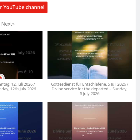
ur YouTube channel
Next
»
tag, 12. Juli 2026 /
Gottesdienst für Entschlafene, 5 Juli 2026 /
nday, 12th July 2026
Divine service for the departed – Sunday,
5 July 2026