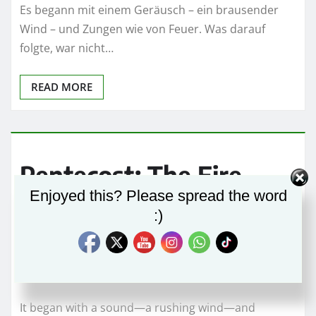
Es begann mit einem Geräusch – ein brausender
Wind – und Zungen wie von Feuer. Was darauf
folgte, war nicht…
READ MORE
Pentecost: The Fire
Enjoyed this? Please spread the word
That Birthed the
:)
Church and Ignites
Faith Today
It began with a sound—a rushing wind—and