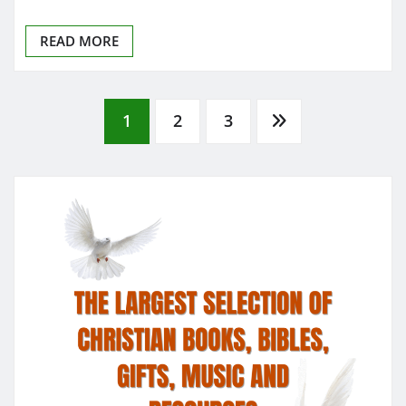
READ MORE
Posts
1
2
3
pagination