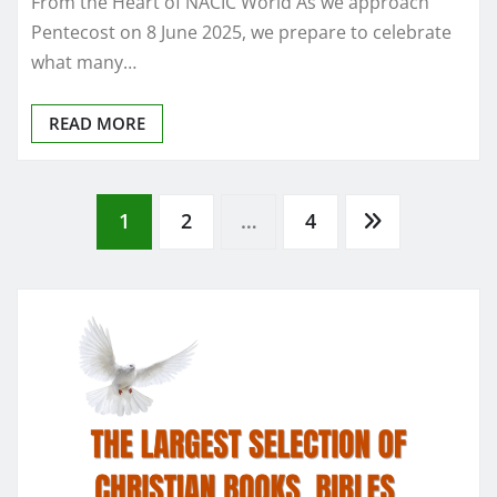
From the Heart of NACIC World As we approach
Pentecost on 8 June 2025, we prepare to celebrate
what many…
READ MORE
Posts
1
2
…
4
pagination