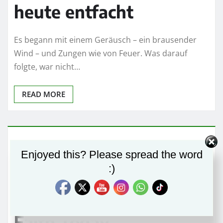
heute entfacht
Es begann mit einem Geräusch – ein brausender
Wind – und Zungen wie von Feuer. Was darauf
folgte, war nicht…
READ MORE
Pentecost: The Fire
Enjoyed this? Please spread the word
:)
That Birthed the
Church and Ignites
Faith Today