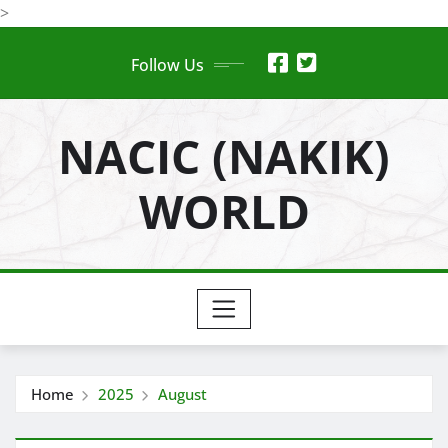
Skip
>
to
Follow Us
content
NACIC (NAKIK)
WORLD
Home
2025
August