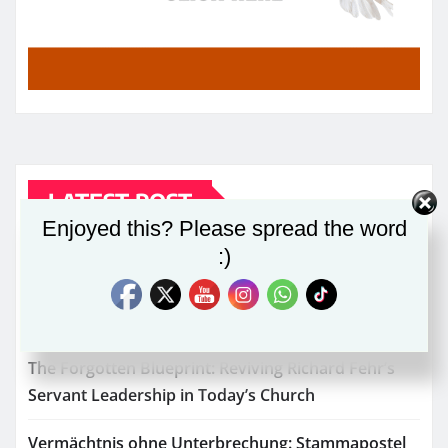
LATEST POST
Enjoyed this? Please spread the word
:)
Der vergessene Leitfaden: Das „Dienen und
Führen“-Modell von Richard Fehr in der heutigen
Kirche wiederbeleben
The Forgotten Blueprint: Reviving Richard Fehr’s
Servant Leadership in Today’s Church
Vermächtnis ohne Unterbrechung: Stammapostel