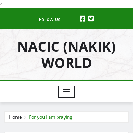
Skip
>
to
Follow Us
content
NACIC (NAKIK)
WORLD
Home
For you I am praying