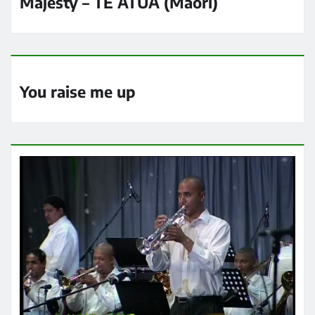
Majesty – TE ATUA (Māori)
You raise me up