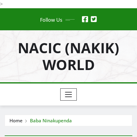
Skip
>
to
Follow Us
content
NACIC (NAKIK)
WORLD
Home
Baba Ninakupenda