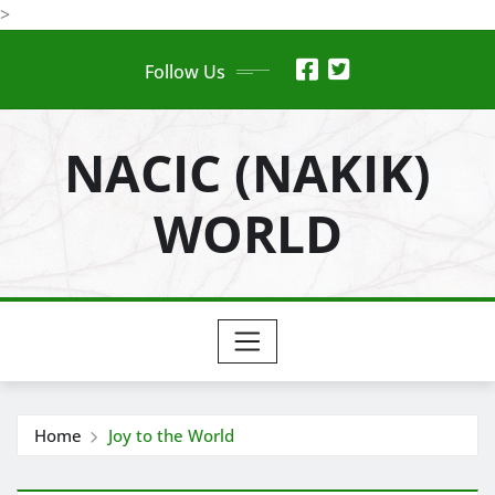
Skip
>
to
Follow Us
content
NACIC (NAKIK)
WORLD
Home
Joy to the World