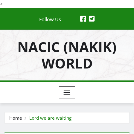
Skip
>
to
Follow Us
content
NACIC (NAKIK)
WORLD
Home
Lord we are waiting